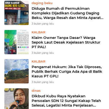
daging beku
Diduga Rumah di Permukiman
Kompleks Dijadikan Gudang Daging
Beku, Warga Resah dan Minta Aparat
Bertindak!
3 bulan yang lalu
KALBAR
Klaim Owner Tanpa Dasar? Warga
Sepok Laut Desak Kejelasan Struktur
PT PAL!
3 bulan yang lalu
KALBAR
Pengamat Hukum: Jika Tak Diproses,
Publik Berhak Curiga Ada Apa di Balik
Kasus PT GPL!
3 bulan yang lalu
dinas
Dikbud Kubu Raya Nyatakan
Persoalan SDN 12 Sungai Kakap Telah
Selesai, Legatisi Minta Penjelasan