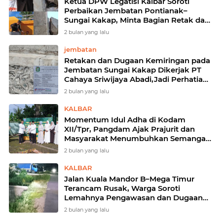
Ketua DPW Legatisi Kalbar Soroti
Perbaikan Jembatan Pontianak–
Sungai Kakap, Minta Bagian Retak dan
Miring Dibongkar Ulang
2 bulan yang lalu
jembatan
Retakan dan Dugaan Kemiringan pada
Jembatan Sungai Kakap Dikerjak PT
Cahaya Sriwijaya Abadi,Jadi Perhatian
Publik
2 bulan yang lalu
KALBAR
Momentum Idul Adha di Kodam
XII/Tpr, Pangdam Ajak Prajurit dan
Masyarakat Menumbuhkan Semangat
Pengorbanan
2 bulan yang lalu
KALBAR
Jalan Kuala Mandor B–Mega Timur
Terancam Rusak, Warga Soroti
Lemahnya Pengawasan dan Dugaan
Pembiaran!
2 bulan yang lalu