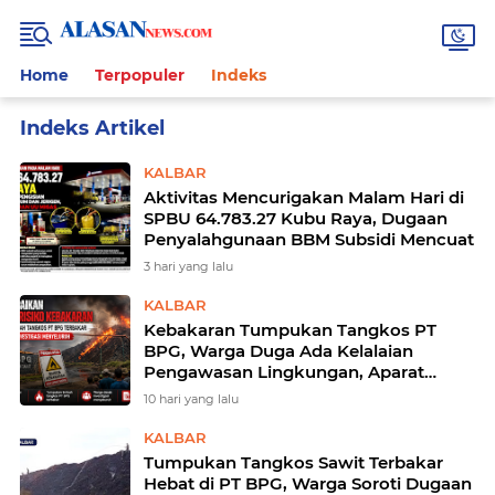
Home
Terpopuler
Indeks
Home
Currently Browsing: Kuburaya
KALBAR
Aktivitas Mencurigakan Malam Hari di
SPBU 64.783.27 Kubu Raya, Dugaan
Penyalahgunaan BBM Subsidi Mencuat
3 hari yang lalu
KALBAR
Kebakaran Tumpukan Tangkos PT
BPG, Warga Duga Ada Kelalaian
Pengawasan Lingkungan, Aparat
Diminta Usut Secara Transparan
10 hari yang lalu
KALBAR
Tumpukan Tangkos Sawit Terbakar
Hebat di PT BPG, Warga Soroti Dugaan