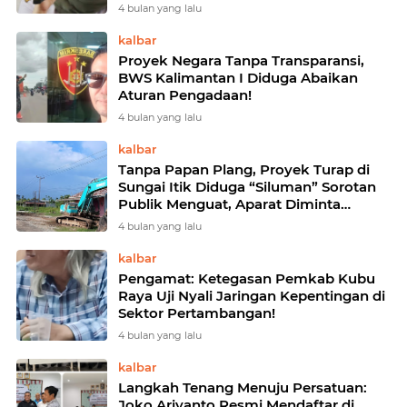
Terbuka
4 bulan yang lalu
kalbar
Proyek Negara Tanpa Transparansi,
BWS Kalimantan I Diduga Abaikan
Aturan Pengadaan!
4 bulan yang lalu
kalbar
Tanpa Papan Plang, Proyek Turap di
Sungai Itik Diduga “Siluman” Sorotan
Publik Menguat, Aparat Diminta
Bertindak!
4 bulan yang lalu
kalbar
Pengamat: Ketegasan Pemkab Kubu
Raya Uji Nyali Jaringan Kepentingan di
Sektor Pertambangan!
4 bulan yang lalu
kalbar
Langkah Tenang Menuju Persatuan:
Joko Ariyanto Resmi Mendaftar di