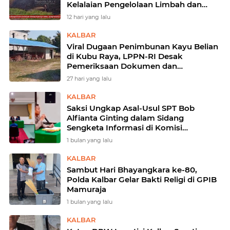
Kelalaian Pengelolaan Limbah dan
Dampak Lingkungan
12 hari yang lalu
KALBAR
Viral Dugaan Penimbunan Kayu Belian
di Kubu Raya, LPPN-RI Desak
Pemeriksaan Dokumen dan
Penelusuran Asal Kayu
27 hari yang lalu
KALBAR
Saksi Ungkap Asal-Usul SPT Bob
Alfianta Ginting dalam Sidang
Sengketa Informasi di Komisi
Informasi Kalbar
1 bulan yang lalu
KALBAR
Sambut Hari Bhayangkara ke-80,
Polda Kalbar Gelar Bakti Religi di GPIB
Mamuraja
1 bulan yang lalu
KALBAR