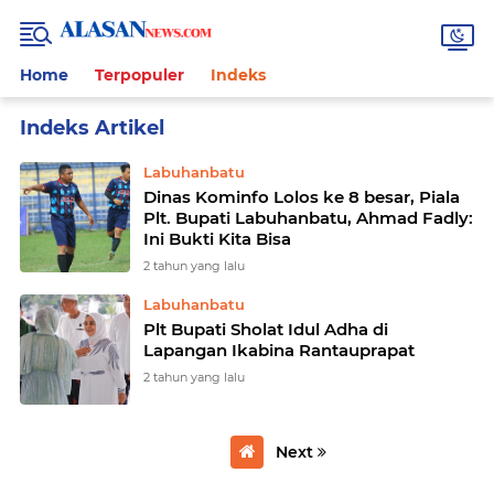
Home
Terpopuler
Indeks
Home
Currently Browsing: PLT bupati
Labuhanbatu
Dinas Kominfo Lolos ke 8 besar, Piala
Plt. Bupati Labuhanbatu, Ahmad Fadly:
Ini Bukti Kita Bisa
2 tahun yang lalu
Labuhanbatu
Plt Bupati Sholat Idul Adha di
Lapangan Ikabina Rantauprapat
2 tahun yang lalu
Next