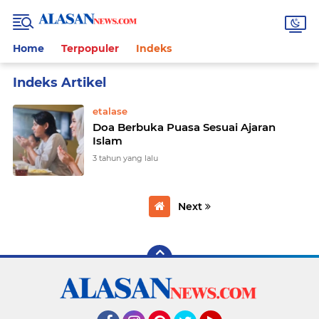
Home
Terpopuler
Indeks
Home
Currently Browsing: etalase
etalase
Doa Berbuka Puasa Sesuai Ajaran
Islam
3 tahun yang lalu
Next