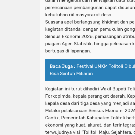
dalam mengelola dan menyajikan data stat
perencanaan pembangunan dapat disusun 
kebutuhan riil masyarakat desa.
Suasana apel berlangsung khidmat dan p
kegiatan ditandai dengan pemukulan gong
Sensus Ekonomi 2026, pemasangan atribu
piagam Agen Statistik, hingga pelepasan 
bertugas di lapangan.
Baca Juga :
Festival UMKM Tolitoli Dib
Bisa Sentuh Miliaran
Kegiatan ini turut dihadiri Wakil Bupati Tol
Forkopimda, kepala perangkat daerah, Kepal
kepala desa dari tiga desa yang menjadi s
Melalui pelaksanaan Sensus Ekonomi 20
Cantik, Pemerintah Kabupaten Tolitoli berh
ekonomi yang kuat, akurat, dan terintegr
terwujudnya visi “Tolitoli Maju, Sejahtera,