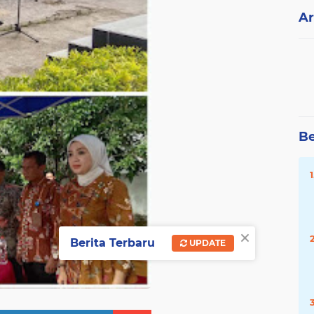
Ar
Be
×
Berita Terbaru
UPDATE