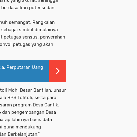
istik yang akurat, sehingga
berdasarkan potensi dan
enuh semangat. Rangkaian
 sebagai simbol dimulainya
t petugas sensus, penyerahan
konvoi petugas yang akan
uka, Perputaran Uang
itoli Moh. Besar Bantilan, unsur
a BPS Tolitoli, serta para
asaran program Desa Cantik.
26 dan pengembangan Desa
arap lahirnya basis data
asi guna mendukung
 dan Berkelanjutan.”