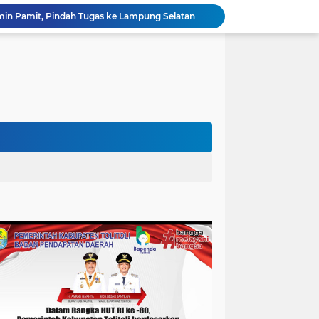
e Amin Pamit, Pindah Tugas ke Lampung Selatan
BPBD Tolitoli Bergerak! Dua Hari Berturut-turut Salurkan Air Bersih ke Desa Kapas, Warga Terbantu di Tengah Kemarau
Ketapang Loloskan 14 Finalis pada MTQ XXXIV Kalbar, Ketua Kafilah Mohon Doa Masyarakat
Dari Nikel ke Guangzhou: “Berani” Anwar Hafid Membuka Jalan Sulteng Menuju Panggung Dunia
Kemarau Panjang Mulai Cekik Tolitoli, Warga Buntuna Kesulitan Air Bersih, BPBD Tolitoli Turun Tangan
Dirjen Bimas Kristen Kemenag Dorong Transformasi Nyata di Wisuda ke-XVI STTAI Surabaya
Dokumen Audit Internal 2024 Kembali Beredar Adakah Kaitan Jelang Pilrek Untad ?
Sinergitas Hebat Polsek Sokan Bersama Pemdes Muara Tanjung dan Masyarakat
Wagub Sulteng Turun ke Pasar Susumbolan, Aktivitas Perdagangan Tolitoli Dipantau Langsung
Tim URC Polres Melawi Amankan Tersangka Pencurian Sepeda Motor di Desa Paal