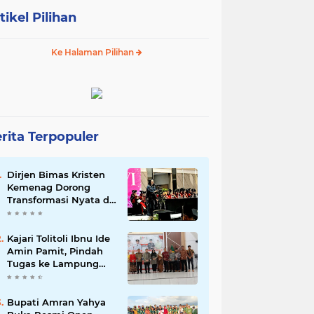
tikel Pilihan
Ke Halaman Pilihan
rita Terpopuler
Dirjen Bimas Kristen
Kemenag Dorong
Transformasi Nyata di
Wisuda ke-XVI STTAI
Surabaya
Kajari Tolitoli Ibnu Ide
Amin Pamit, Pindah
Tugas ke Lampung
Selatan
Bupati Amran Yahya