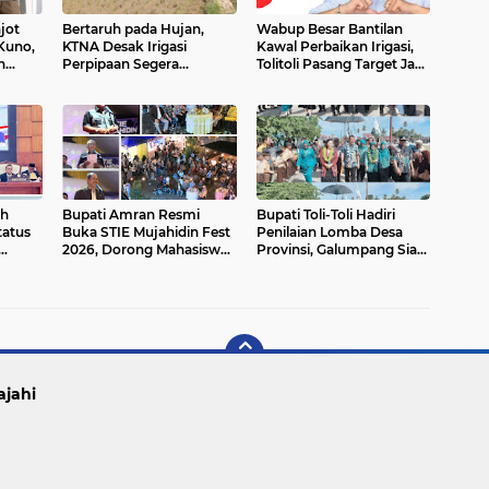
jot
Bertaruh pada Hujan,
Wabup Besar Bantilan
 Kuno,
KTNA Desak Irigasi
Kawal Perbaikan Irigasi,
n
Perpipaan Segera
Tolitoli Pasang Target Jadi
an
Dibangun
Lumbung Beras Sulawesi
Tengah
ah
Bupati Amran Resmi
Bupati Toli-Toli Hadiri
tatus
Buka STIE Mujahidin Fest
Penilaian Lomba Desa
2026, Dorong Mahasiswa
Provinsi, Galumpang Siap
ubah
Jadi Pengusaha Digital
Harumkan Nama Daerah
dan Pencipta Lapangan
Kerja
ajahi