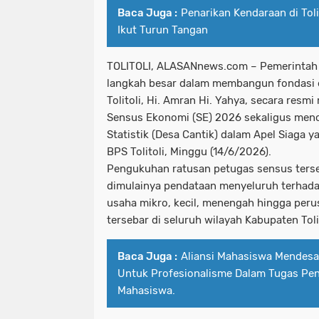
Baca Juga :
Penarikan Kendaraan di Tol
Ikut Turun Tangan
TOLITOLI, ALASANnews.com – Pemerintah 
langkah besar dalam membangun fondasi e
Tolitoli, Hi. Amran Hi. Yahya, secara res
Sensus Ekonomi (SE) 2026 sekaligus menc
Statistik (Desa Cantik) dalam Apel Siaga y
BPS Tolitoli, Minggu (14/6/2026).
Pengukuhan ratusan petugas sensus ters
dimulainya pendataan menyeluruh terhadap
usaha mikro, kecil, menengah hingga peru
tersebar di seluruh wilayah Kabupaten Tolit
Baca Juga :
Aliansi Mahasiswa Mendesak
Untuk Profesionalisme Dalam Tugas P
Mahasiswa.