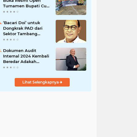
Buka Resmi Open
Turnamen Bupati Cup
Tolitoli 2026
‘Bacari Doi’ untuk
Dongkrak PAD dari
Sektor Tambang
DPRD Sulteng Ubah
Paradigma
Dokumen Audit
Internal 2024 Kembali
Beredar Adakah
Kaitan Jelang Pilrek
Untad ?
Lihat Selengkapnya