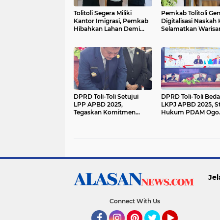
Tolitoli Segera Miliki
Pemkab Tolitoli Gen
Kantor Imigrasi, Pemkab
Digitalisasi Naskah
Hibahkan Lahan Demi
Selamatkan Warisa
Pelayanan Lebih Dekat
Budaya dari Ancam
dengan Masyarakat
Kepunahan
DPRD Toli-Toli Setujui
DPRD Toli-Toli Bed
LPP APBD 2025,
LKPJ APBD 2025, S
Tegaskan Komitmen
Hukum PDAM Ogo
Transparansi dan
Malane Segera Ber
Akuntabilitas Keuangan
Daerah
Jel
Connect With Us