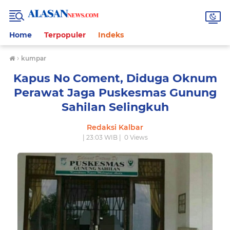
Home
Terpopuler
Indeks
›
kumpar
Kapus No Coment, Diduga Oknum
Perawat Jaga Puskesmas Gunung
Sahilan Selingkuh
Redaksi Kalbar
| 23:03 WIB |
0
Views