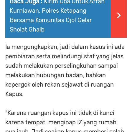
Baca Juga :
Kirim Doa Untuk Affan
Kurniawan, Polres Ketapang
Bersama Komunitas Ojol Gelar
Sholat Ghaib
Ia mengungkapkan, jadi dalam kasus ini ada
pembiaran serta melindungi staf yang jelas
sudah melakukan perselingkuhan sampai
melakukan hubungan badan, bahkan
kepergok oleh rekan sejawat di ruangan
Kapus.
"Karena ruangan kapus ini tidak di kunci
karena tempat menginap IZ yang rumah
nya jauh. Jadi seakan kapus memberi celah