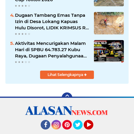
Dugaan Tambang Emas Tanpa
Izin di Desa Lokang Kapuas
Hulu Disorot, LIDIK KRIMSUS RI
Minta Verifikasi Lapangan
Aktivitas Mencurigakan Malam
Hari di SPBU 64.783.27 Kubu
Raya, Dugaan Penyalahgunaan
BBM Subsidi Mencuat
Lihat Selengkapnya
Facebook
Instagram
Pinterest
Twitter
YouTube