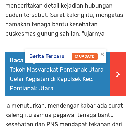
menceritakan detail kejadian hubungan
badan tersebut. Surat kaleng itu, mengatas
namakan tenaga bantu kesehatan
puskesmas gunung sahilan, "ujarnya
×
Berita Terbaru
UPDATE
Baca Juga :
Ormas LPM DPC dan
Tokoh Masyarakat Pontianak Utara
Gelar Kegiatan di Kapolsek Kec.
Pontianak Utara
Ia menuturkan, mendengar kabar ada surat
kaleng itu semua pegawai tenaga bantu
kesehatan dan PNS mendapat tekanan dari