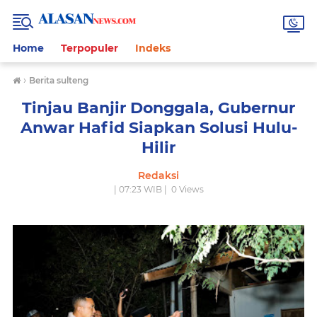
Home
Terpopuler
Indeks
›
Berita sulteng
Tinjau Banjir Donggala, Gubernur
Anwar Hafid Siapkan Solusi Hulu-
Hilir
Redaksi
| 07:23 WIB |
0
Views