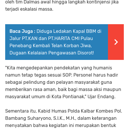
oleh tim Dalmas awal hingga langkah kontinjensi jika
terjadi eskalasi massa.
Baca Juga :
Diduga Ledakan Kapal BBM di
Jalur PT.KAN dan PT.HARITA CMI Pulau
Penebang Kembali Telan Korban Jiwa,
Dugaan Kelalaian Pengawasan Disorot!
"Kita mengedepankan pendekatan yang humanis
namun tetap tegas sesuai SOP. Personel harus hadir
sebagai pelindung dan pelayan masyarakat guna
memberikan rasa aman, baik bagi massa aksi maupun
masyarakat umum di Kota Pontianak," Ujar Endang.
Sementara itu, Kabid Humas Polda Kalbar Kombes Pol.
Bambang Suharyono, S.I.K., M.H., dalam keterangan
menyatakan bahwa kegiatan ini merupakan bentuk