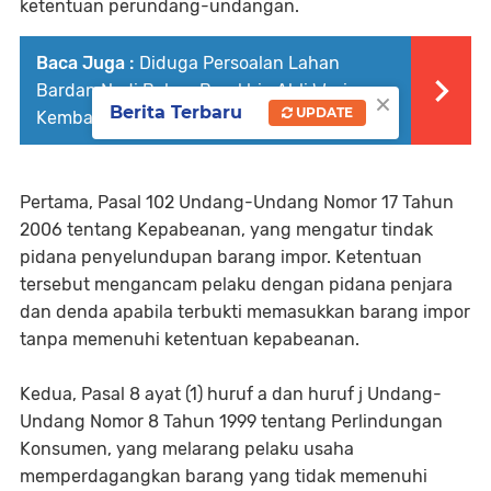
ketentuan perundang-undangan.
Baca Juga :
Diduga Persoalan Lahan
Bardan Nadi Belum Berakhir, Ahli Waris
×
Berita Terbaru
UPDATE
Kembali Ajukan Gugatan ke PN Landak
Pertama, Pasal 102 Undang-Undang Nomor 17 Tahun
2006 tentang Kepabeanan, yang mengatur tindak
pidana penyelundupan barang impor. Ketentuan
tersebut mengancam pelaku dengan pidana penjara
dan denda apabila terbukti memasukkan barang impor
tanpa memenuhi ketentuan kepabeanan.
Kedua, Pasal 8 ayat (1) huruf a dan huruf j Undang-
Undang Nomor 8 Tahun 1999 tentang Perlindungan
Konsumen, yang melarang pelaku usaha
memperdagangkan barang yang tidak memenuhi